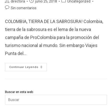
Autor
Publicación
Categoría
directora
junio 25, 2018
Uncategorized
de
de
de
Comentarios
Sin comentarios
la
la
la
de
entrada:
entrada:
entrada:
la
COLOMBIA, TIERRA DE LA SABROSURA! Colombia,
entrada:
tierra de la sabrosura es el lema de la nueva
campaña de ProColombia para la promoción del
turismo nacional al mundo. Sin embargo Viajes
Punta del…
Colombia
Continuar Leyendo
Tierra
De
La
Sabrosura
Buscar en esta web
Pul
Es
pa