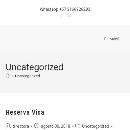
Ir
Whastapp +57 3166926283
al
contenido
Menú
Uncategorized
>
Uncategorized
Reserva Visa
Autor
Publicación
Categoría
directora
agosto 30, 2018
Uncategorized