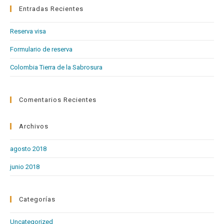
cer
Entradas Recientes
el
Reserva visa
pan
de
Formulario de reserva
bú
Colombia Tierra de la Sabrosura
Comentarios Recientes
Archivos
agosto 2018
junio 2018
Categorías
Uncategorized