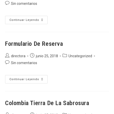
de
de
de
Comentarios
Sin comentarios
la
la
la
de
entrada:
entrada:
entrada:
la
entrada:
Reserva
Continuar Leyendo
Visa
Formulario De Reserva
Autor
Publicación
Categoría
directora
junio 25, 2018
Uncategorized
de
de
de
Comentarios
Sin comentarios
la
la
la
de
entrada:
entrada:
entrada:
la
entrada:
Formulario
Continuar Leyendo
De
Reserva
Colombia Tierra De La Sabrosura