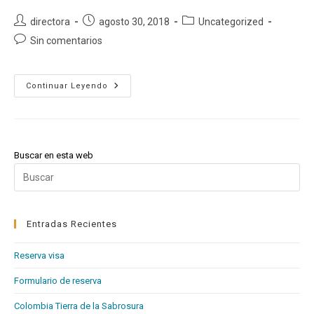
Autor
Publicación
Categoría
directora
agosto 30, 2018
Uncategorized
de
de
de
Comentarios
Sin comentarios
la
la
la
de
entrada:
entrada:
entrada:
la
entrada:
Reserva
Continuar Leyendo
Visa
Buscar en esta web
Pul
Es
pa
cer
Entradas Recientes
el
Reserva visa
pan
de
Formulario de reserva
bú
Colombia Tierra de la Sabrosura