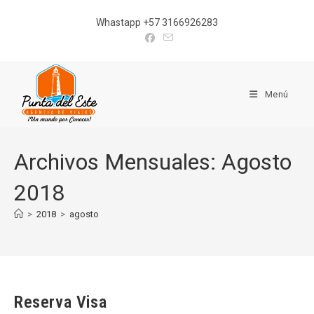
Ir
Whastapp +57 3166926283
al
contenido
Menú
Archivos Mensuales: Agosto
2018
>
2018
>
agosto
Reserva Visa