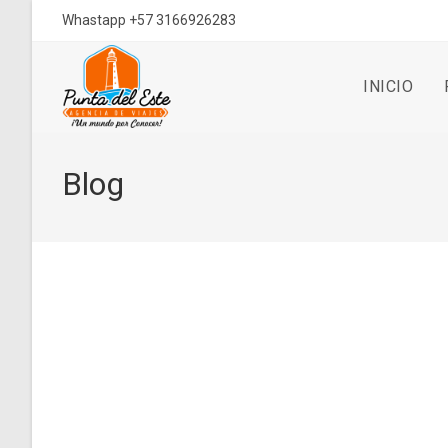
Ir
Whastapp +57 3166926283
al
contenido
INICIO
Blog