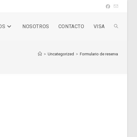
OS
NOSOTROS
CONTACTO
VISA
Alternar
>
Uncategorized
>
Formulario de reserva
búsqueda
de
la
web